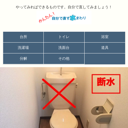
やってみればできるものです。自分で直してみましょう！
台所
トイレ
浴室
洗濯場
洗面台
道具
分解
その他