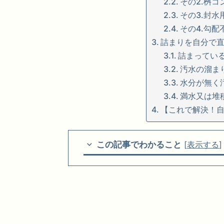
その2.桝
その3.封
その4.勾配
詰まりを自分で
詰まってい
汚水の溜ま
水分が無く
満水又は堆
【これで解決！
この記事でわかること
[
表示する
]