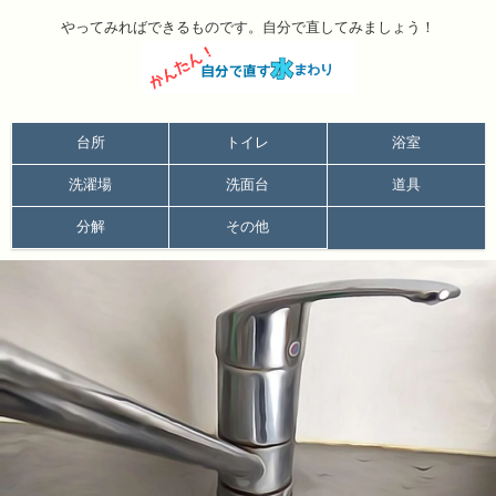
やってみればできるものです。自分で直してみましょう！
台所
トイレ
浴室
洗濯場
洗面台
道具
分解
その他