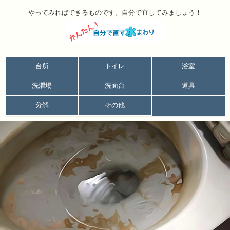
やってみればできるものです。自分で直してみましょう！
台所
トイレ
浴室
洗濯場
洗面台
道具
分解
その他