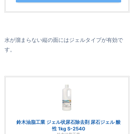
水が溜まらない縦の面にはジェルタイプが有効で
す。
鈴木油脂工業 ジェル状尿石除去剤 尿石ジェル 酸
性 1kg S-2540