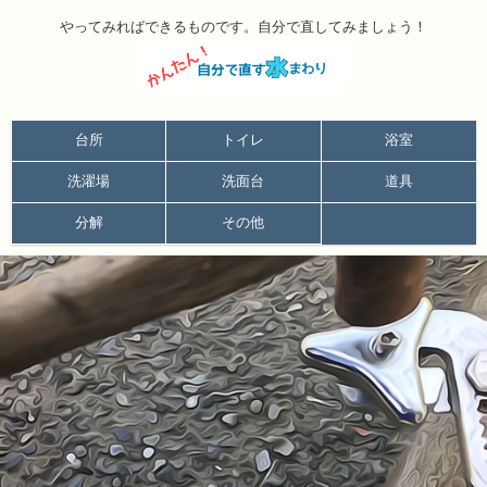
やってみればできるものです。自分で直してみましょう！
台所
トイレ
浴室
洗濯場
洗面台
道具
分解
その他