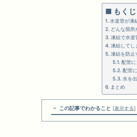
■ もくじ
水道管が凍
どんな箇所
凍結で水道
凍結してし
凍結を防止
配管に
配管
水を
まとめ
この記事でわかること
[
表示する
]