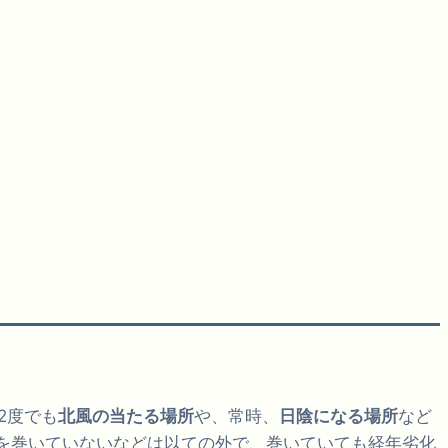
2度でも
北風の当たる場所
や、常時、
日陰になる場所
など
を巻いていないなどは以ての外で、巻いていても経年劣化