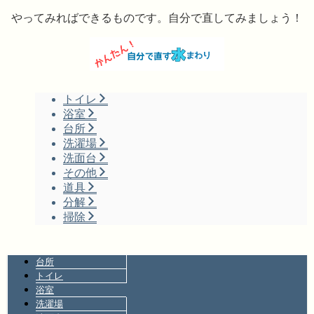
やってみればできるものです。自分で直してみましょう！
トイレ
浴室
台所
洗濯場
洗面台
その他
道具
分解
掃除
台所
トイレ
浴室
洗濯場