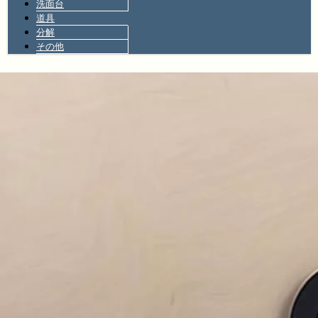
洗面台
道具
分解
その他