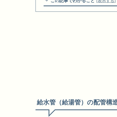
この記事でわかること
[
表示する
]
給水管（給湯管）の配管構