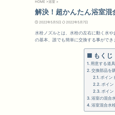
HOME
>
浴室
>
解決！超かんたん浴室混
2022年5月5日
2022年5月7日
水栓ノズルとは、水栓の左右に動く水や
の基本、誰でも簡単に交換する事ができ
■ もくじ
用意する道
交換部品を
ポイン
ポイン
ポイン
浴室の混合
浴室混合水