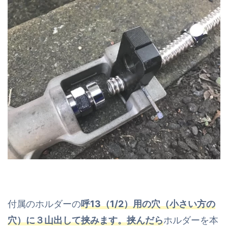
付属のホルダーの
呼13（1/2）用の穴（小さい方の
穴）に３山出して挟みます。挟んだら
ホルダーを本