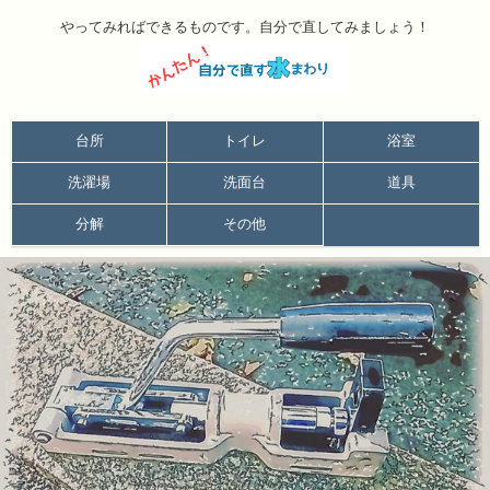
やってみればできるものです。自分で直してみましょう！
台所
トイレ
浴室
洗濯場
洗面台
道具
分解
その他